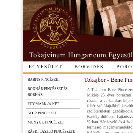
EGYESÜLET
|
BORVIDÉK
|
BORO
Tokajbor - Bene Pi
BABITS PINCÉSZET
BODNÁR PINCÉSZET ÉS
A Tokajbor-Bene Pincészet
BORHÁZ
Miklós 25 éves borászati t
részén, a vulkanikus kúpok
FITOMARK-94 KFT.
fehér szõlõfajtákból készül
szõlõterületen gazdálkodi
GÖTZ PINCÉSZET
Kastély-dûlõben. Fajtaössz
%-ban Hárslevelû és 4 %-ba
MONYÓK PINCÉSZET
termését magántermelõktõl
RÁSKI LÁSZLÓ PINCÉSZETE
PHARE- program keretébe