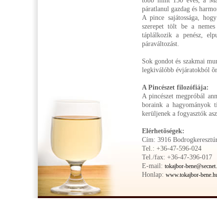
több mint 150 éves, a Már
páratlanul gazdag és harmon
A pince sajátossága, hogy
szerepet tölt be a nemes
táplálkozik a penész, elp
páraváltozást.
Sok gondot és szakmai munk
legkiválóbb évjáratokból õr
A Pincészet filozófiája:
A pincészet megpróbál anna
boraink a hagyományok tis
kerüljenek a fogyasztók asz
Elérhetõségek:
Cím: 3916 Bodrogkeresztúr
Tel.: +36-47-596-024
Tel./fax: +36-47-396-017
E-mail:
tokajbor-bene@secnet
Honlap:
www.tokajbor-bene.h