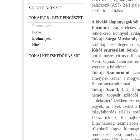
palackozó (AST- 24/1 palac
SAJGÓ PINCÉSZET
került kialakításra.
TOKAJBOR - BENE PINCÉSZET
A kiváló alapanyagokból a
Bemutatkozás
Furmint:
száraz/félédes; 
Borok
rendelkezõ, könnyed ízvilá
Eredmények
Tokaji Sárga Muskotály:
szõlõfajta elsõdleges aroma
Hírek
Késõi szüretelésû borok
borok mézes-citrusos illatt
TOKAJ KERESKEDŐHÁZ ZRT.
Nem kapnak fahordós érl
szerepet a borokban.
Tokaji Szamorodni:
szár
amelynek ízében a mogyor
finom savtartalommal.
Tokaji Aszú 3, 4, 5, 6 p
nemes, töppedt szõlõbõl
emlékeztetõ ízekben. Az ére
jegyek, amelyek ezeket a b
tölgyfahordós érlelés so
Desszertekhez, libamájh
Eltarthatóság tekintetébe
súlyuknál fogva kicsurgó
rendelkezõ nedû, amely me