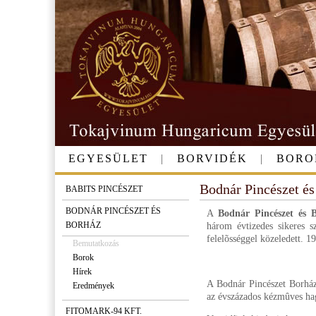
EGYESÜLET
|
BORVIDÉK
|
BORO
Bodnár Pincészet é
BABITS PINCÉSZET
BODNÁR PINCÉSZET ÉS
A
Bodnár Pincészet és 
BORHÁZ
három évtizedes sikeres s
felelõsséggel közeledett. 19
Bemutatkozás
Borok
Hírek
A Bodnár Pincészet Borház 
Eredmények
az évszázados kézmûves ha
FITOMARK-94 KFT.