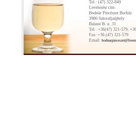
Tel.: (47) 322-849
Levelezési cím:
Bodnár Pincészet Borház
3980 Sátoraljaújhely
Balassi B. u. 31.
Tel.: +36(47) 321-579, +3
Fax: +36 (47) 321-579
Email:
bodnarpinceszet@freem