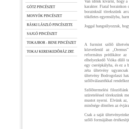
Van idõnk kivárni, hogy a 
karakter. Fiatal borainkon
GÖTZ PINCÉSZET
borainknál törekszünk arr
MONYÓK PINCÉSZET
tökéletes egyensúlyba, har
RÁSKI LÁSZLÓ PINCÉSZETE
Joggal hangsúlyozzuk, hog
SAJGÓ PINCÉSZET
TOKAJBOR - BENE PINCÉSZET
A furmint szõlõ ültetvé
közvetlenül az „Oremus”
TOKAJ KERESKEDŐHÁZ ZRT.
református prédikátor az 
elhelyezkedõ Vióka dûlõ t
egy cserépkályha, és ez a 
zéta ültetvény ugyancsak
ültetvény Bodrogolaszi hat
szõlõválasztékkal rendelke
Szõlõtermelési filozófiánk
szüreteléssel törekszünk m
mustot nyerni. Elvünk az,
minõsége döntõen az évjár
Csak a saját ültetvényeink
szõlõ formájában értékesítj