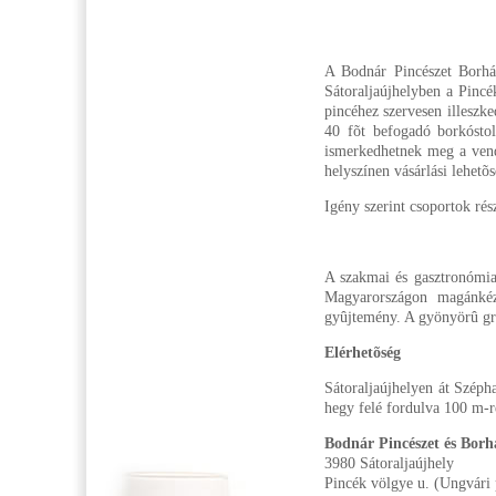
A Bodnár Pincészet Borház
Sátoraljaújhelyben a Pincé
pincéhez szervesen illeszke
40 fõt befogadó borkóstol
ismerkedhetnek meg a vend
helyszínen vásárlási lehetõs
Igény szerint csoportok rés
A szakmai és gasztronómiai
Magyarországon magánkéz
gyûjtemény. A gyönyörû gra
Elérhetõség
Sátoraljaújhelyen át Szépha
hegy felé fordulva 100 m-re
Bodnár Pincészet és Borh
3980 Sátoraljaújhely
Pincék völgye u. (Ungvári 