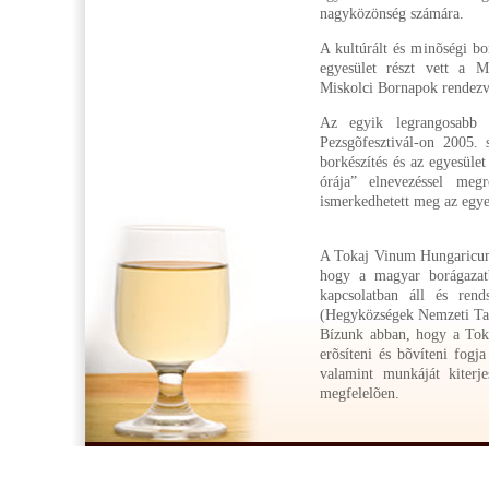
nagyközönség számára.
A kultúrált és minõségi bo
egyesület részt vett a M
Miskolci Bornapok rendezvé
Az egyik legrangosabb 
Pezsgõfesztivál-on 2005. 
borkészítés és az egyesüle
órája” elnevezéssel meg
ismerkedhetett meg az egyes
A Tokaj Vinum Hungaricum 
hogy a magyar borágazat
kapcsolatban áll és rend
(Hegyközségek Nemzeti Tan
Bízunk abban, hogy a Toka
erõsíteni és bõvíteni fogj
valamint munkáját kiterje
megfelelõen.