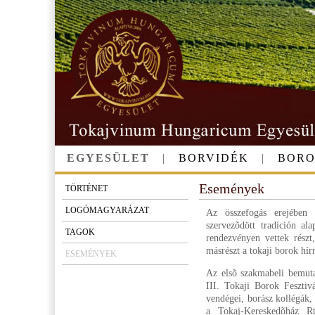
EGYESÜLET
|
BORVIDÉK
|
BOR
Események
TÖRTÉNET
LOGÓMAGYARÁZAT
Az összefogás erejében
szervezõdött tradíción al
TAGOK
rendezvényen vettek részt,
másrészt a tokaji borok hír
ESEMÉNYEK
Az elsõ szakmabeli bemuta
III. Tokaji Borok Fesztiv
vendégei, borász kollégák,
a Tokaj-Kereskedõház Rt