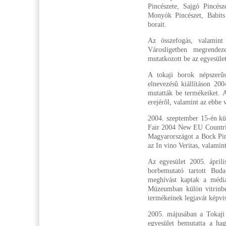
Pincészete, Sajgó Pincész
Monyók Pincészet, Babits 
borait.
Az összefogás, valamint
Városligetben megrendez
mutatkozott be az egyesüle
A tokaji borok népszerû
elnevezésû kiállításon 200
mutatták be termékeiket. A
erejérõl, valamint az ebbe 
2004. szeptember 15-én kül
Fair 2004 New EU Countries
Magyarországot a Bock Pinc
az In vino Veritas, valami
Az egyesület 2005. áprili
borbemutató tartott Bud
meghívást kaptak a média
Múzeumban külön vitrinben
termékeinek legjavát képvis
2005. májusában a Tokaji 
egyesület bemutatta a hag