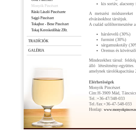
kis sortáv, alacsony
Monyók Pincészet
Ráski László Pincészete
A metszési módszereket 
Sajgó Pincészet
elvárásokhoz társítjuk.
Tokajbor - Bene Pincészet
A család szõlõtermesztése 
Tokaj Kereskedőház ZRt.
hárslevelû (30%)
furmint (30%)
TRADÍCIÓK
sárgamuskotály (30
GALÉRIA
Oremus és kövérszõ
Mindezekhez társul: feldolgo
álló létesítmény-együtte
amelynek tárolókapacitása 2
Elérhetõségek
Monyók Pincészet
Cím:H-3909 Mád, Táncsics
Tel.:+36-47/348-033
Tel./fax:+36-47-548-033
Honlap:
www.monyokpincesze