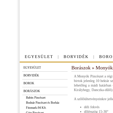
EGYESÜLET
|
BORVIDÉK
|
BORO
Borászok » Monyók 
EGYESÜLET
BORVIDÉK
A Monyók Pincészet a régi
birtok jelenleg 10 hektár s
BOROK
lehetõleg a mádi határban -
Királyhegy, Danczka-dûlõ)
BORÁSZOK
Babits Pincészet
A szõlõültetvényeinkre jel
Bodnár Pincészet és Borház
déli fekvés
Fitomark-94 Kft.
dõlésszög 15-30°
Götz Pincészet